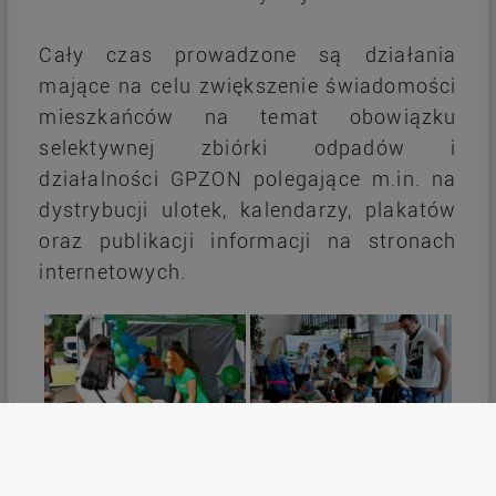
Cały czas prowadzone są działania
mające na celu zwiększenie świadomości
mieszkańców na temat obowiązku
selektywnej zbiórki odpadów i
działalności GPZON polegające m.in. na
dystrybucji ulotek, kalendarzy, plakatów
oraz publikacji informacji na stronach
internetowych.