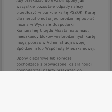
Aby przekazać do GPZON opony jak i
wszystkie pozostałe odpady należy
przedłożyć w punkcie kartę PSZOK. Kartę
dla nieruchomości jednorodzinnej pobrać
można w Wydziale Gospodarki
Komunalnej Urzędu Miasta, natomiast
mieszkańcy bloków wielorodzinnych kartę
mogą pobrać w Administracji swojej
Spółdzielni lub Wspólnoty Mieszkaniowej.
Opony ciężarowe lub rolnicze
pochodzące z prowadzonej działalności
gospodarczej należy przekazać do
zagospodarowania we własnym zakresie
i na własny koszt.
Do końca listopada Gminny Punkt
Zbierania Odpadów Niebezpiecznych jest
czynny :